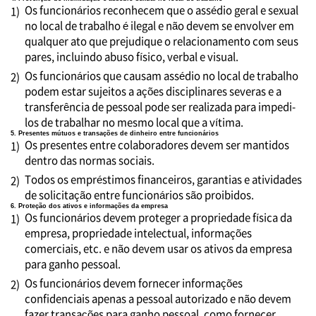
Os funcionários reconhecem que o assédio geral e sexual
1)
no local de trabalho é ilegal e não devem se envolver em
qualquer ato que prejudique o relacionamento com seus
pares, incluindo abuso físico, verbal e visual.
Os funcionários que causam assédio no local de trabalho
2)
podem estar sujeitos a ações disciplinares severas e a
transferência de pessoal pode ser realizada para impedi-
los de trabalhar no mesmo local que a vítima.
5. Presentes mútuos e transações de dinheiro entre funcionários
Os presentes entre colaboradores devem ser mantidos
1)
dentro das normas sociais.
Todos os empréstimos financeiros, garantias e atividades
2)
de solicitação entre funcionários são proibidos.
6. Proteção dos ativos e informações da empresa
Os funcionários devem proteger a propriedade física da
1)
empresa, propriedade intelectual, informações
comerciais, etc. e não devem usar os ativos da empresa
para ganho pessoal.
Os funcionários devem fornecer informações
2)
confidenciais apenas a pessoal autorizado e não devem
fazer transações para ganho pessoal, como fornecer