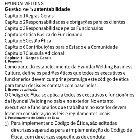
HYUNDAI WELDING
Gestão de Sustentabilidade
Capítulo 1
Regras Gerais
Capítulo 2
Responsabilidades e obrigações para os clientes
Capítulo 3
Responsabilidade pelos Funcionários
Capítulo 4
Ética Básica do Funcionário
Capítulo 5
Gestão Ética
Capítulo 6
Contribuições para o Estado e a Comunidade
Capítulo 7
Cláusula Adicional
Capítulo 1 : Regras Gerais
1. Propósito
Como parte do estabelecimento da Hyundai Welding Business
Culture, define os padrões éticos que todos os executivos e
funcionários devem cumprir e promulga este código de ética
para tomar decisões corretas com base neles.
2. Escopo de aplicação
O Código de Ética se aplica a todos os executivos e funcionários
da Hyundai Welding no país e no exterior. No entanto,
executivos e funcionários que trabalham no exterior devem
levar em consideração as leis e regulamentos locais.
3. Funcionamento do Código de Ética
Para implementar o Código de Ética, são editadas
1)
diretrizes separadas para a implementação do Código de
Ética, com diretrizes específicas de conduta.