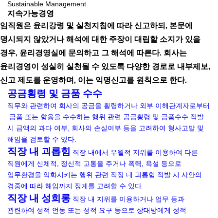
Sustainable Management
지속가능경영
임직원은 윤리강령 및 실천지침에 따라 신고하되, 본문에
명시되지 않았거나 해석에 대한 주장이 대립할 소지가 있을
경우, 윤리경영실에 문의하고 그 해석에 따른다. 회사는
윤리경영이 성실히 실천될 수 있도록 다양한 경로로 내부제보,
신고 제도를 운영하며, 이는 익명신고를 원칙으로 한다.
공금횡령 및 금품 수수
직무와 관련하여 회사의 공금을 횡령하거나 외부 이해관계자로부터
금품 또는 향응을 수수하는 행위 관련
공금횡령 및 금품수수 적발
시 금액의 과다 여부, 회사의 손실여부 등을 고려하여 형사고발 및
해임을 검토할 수 있다.
직장 내 괴롭힘
직장 내에서 우월적 지위를 이용하여 다른
직원에게 신체적, 정신적 고통을 주거나 폭력, 욕설 등으로
업무환경을 악화시키는 행위 관련
직장 내 괴롭힘 적발 시 사안의
경중에 따라 해임까지 징계를 고려할 수 있다.
직장 내 성희롱
직장 내 지위를 이용하거나 업무 등과
관련하여 성적 언동 또는 성적 요구 등으로 상대방에게 성적