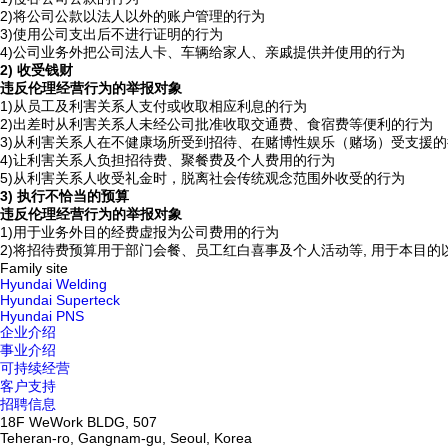
2)
将公司公款以法人以外的账户管理的行为
3)
使用公司支出后不进行证明的行为
4)
公司业务外把公司法人卡、车辆给家人、亲戚提供并使用的行为
2) 收受钱财
违反伦理经营行为的举报对象
1)
从员工及利害关系人支付或收取相应利息的行为
2)
出差时从利害关系人未经公司批准收取交通费、食宿费等便利的行为
3)
从利害关系人在不健康场所受到招待、在赌博性娱乐（赌场）受支援的
4)
让利害关系人负担招待费、聚餐费及个人费用的行为
5)
从利害关系人收受礼金时，脱离社会传统观念范围外收受的行为
3) 执行不恰当的预算
违反伦理经营行为的举报对象
1)
用于业务外目的经费虚报为公司费用的行为
2)
将招待费预算用于部门会餐、员工红白喜事及个人活动等, 用于本目的
Family site
Hyundai Welding
Hyundai Superteck
Hyundai PNS
企业介绍
事业介绍
可持续经营
客户支持
招聘信息
18F WeWork BLDG, 507
Teheran-ro, Gangnam-gu, Seoul, Korea